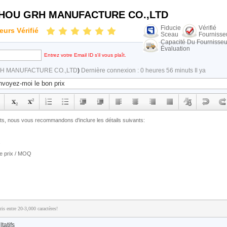
HOU GRH MANUFACTURE CO.,LTD
Fiducie
Vérifié
eurs Vérifié
Sceau
Fournisse
Capacité Du Fournisseu
Évaluation
Entrez votre Email ID s'il vous plaît.
H MANUFACTURE CO.,LTD
)
Dernière connexion : 0 heures 56 minuts Il ya
is entre 20-3,000 caractères!
tatifs