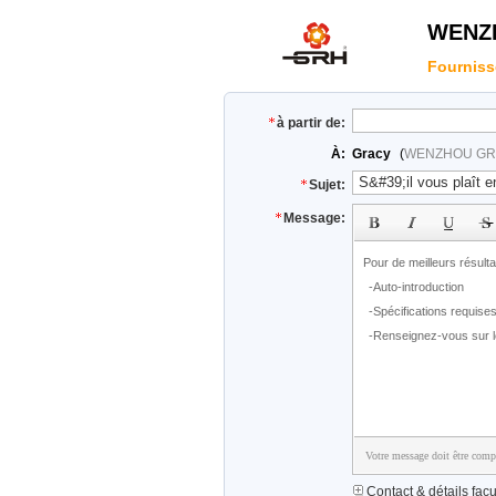
WENZ
Fourniss
à partir de:
À:
Gracy
(
WENZHOU GR
Sujet:
Message:
Votre message doit être compr
Contact & détails facul