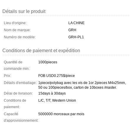
Détails sur le produit
Lieu d'origine:
LA CHINE
Nom de marque:
GRH
Numéro de modèle:
GRH-PL1
Conditions de paiement et expédition
Quantité de
1000pieces
commande min:
Prix:
FOB USD0.275$/piece
Détails d'emballage:
1piece/polybag avec les vis de 1or 2pieces M4x25mm,
50 ou 100pieces/box, carton de 10boxes /master.
Délai de livraison:
15days à 30days
Conditions de
L/C, T/T, Western Union
paiement:
Capacité
5000000 morceaux par mois
d'approvisionnement: