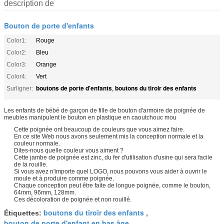
description de
Bouton de porte d'enfants
Color1:
Rouge
Color2:
Bleu
Color3:
Orange
Color4:
Vert
boutons de porte d'enfants
boutons du tiroir des enfants
Surligner:
,
Les enfants de bébé de garçon de fille de bouton d'armoire de poignée de
meubles manipulent le bouton en plastique en caoutchouc mou
Cette poignée ont beaucoup de couleurs que vous aimez faire.
En ce site Web nous avons seulement mis la conception normale et la
couleur normale.
Dites-nous quelle couleur vous aiment ?
Cette jambe de poignée est zinc, du fer d'utilisation d'usine qui sera facile
de la rouille.
Si vous avez n'importe quel LOGO, nous pouvons vous aider à ouvrir le
moule et à produire comme poignée.
Chaque conception peut être faite de longue poignée, comme le bouton,
64mm, 96mm, 128mm.
Ces décoloration de poignée et non rouillé.
boutons du tiroir des enfants
Étiquettes:
,
bouton de porte d'enfant en bas âge
,