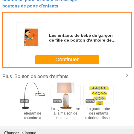
boutons de porte d'enfants
Les enfants de bébé de garçon
de fille de bouton d'armoire de
poignée de porte manipulent le
bouton en plastique en
caoutchouc mou
Continuer
Bouton de porte d'enfants
Plus
n verre
Lampadaire
Lampe décorative
La garde-robe
Phare no
érieur
élégant de
à la maison de
des enfants
de décora
tive de
chambre à
luxe de table de
extérieurs lisses
villa de c
l Table
coucher
chevet de lumière
manipule la
coucher de
r Living
économiseuse
de nuit de lampe
compatibilité
de lam
d'énergie pour
de bureau de
élevée décorative
salon de
Changez la langue