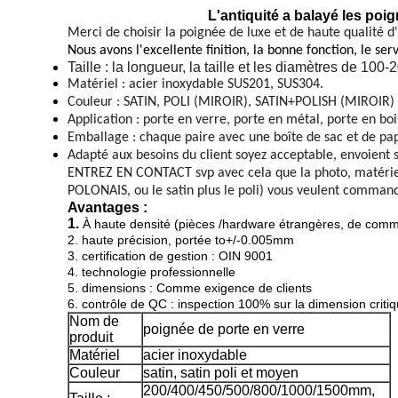
L'antiquité a balayé les poign
Merci de choisir la poignée de luxe et de haute qualité d
Nous avons l'excellente finition, la bonne fonction, le serv
Taille : la longueur, la taille et les diamètres de 10
Matériel : acier inoxydable SUS201, SUS304.
Couleur : SATIN, POLI (MIROIR), SATIN+POLISH (MIROIR) 
Application : porte en verre, porte en métal, porte en bois
Emballage : chaque paire avec une boîte de sac et de pap
Adapté aux besoins du client soyez acceptable, envoient s
ENTREZ EN CONTACT svp avec cela que la photo, matérielle 
POLONAIS, ou le satin plus le poli) vous veulent command
Avantages :
1.
À haute densité (pièces /hardware étrangères, de comm
2. haute précision, portée to+/-0.005mm
3. certification de gestion : OIN 9001
4. technologie professionnelle
5. dimensions : Comme exigence de clients
6. contrôle de QC : inspection 100% sur la dimension criti
Nom de
poignée de porte en verre
produit
Matériel
acier inoxydable
Couleur
satin, satin poli et moyen
200/400/450/500/800/1000/1500mm,