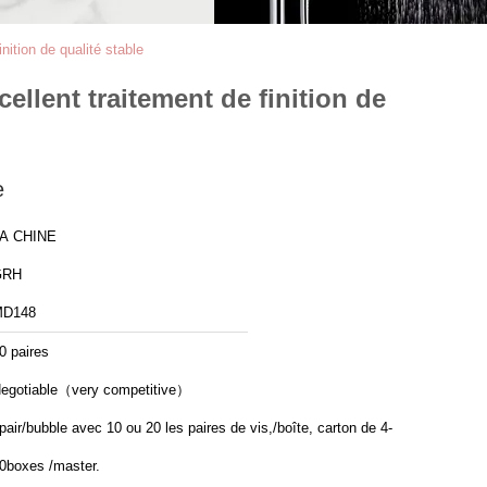
inition de qualité stable
cellent traitement de finition de
e
A CHINE
GRH
MD148
0 paires
egotiable（very competitive）
pair/bubble avec 10 ou 20 les paires de vis,/boîte, carton de 4-
0boxes /master.