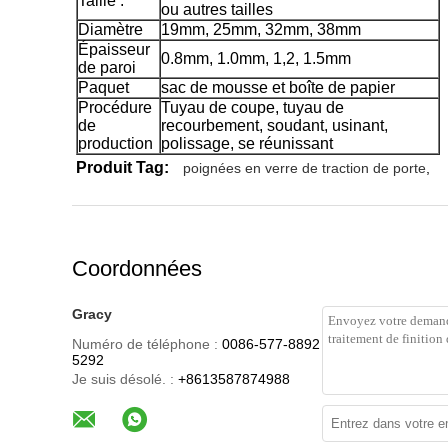
Taille :
ou autres tailles
Diamètre
19mm, 25mm, 32mm, 38mm
Épaisseur
0.8mm, 1.0mm, 1,2, 1.5mm
de paroi
Paquet
sac de mousse et boîte de papier
Procédure
Tuyau de coupe, tuyau de
de
recourbement, soudant, usinant,
production
polissage, se réunissant
Produit Tag:
poignées en verre de traction de porte
,
Coordonnées
Gracy
Numéro de téléphone :
0086-577-8892
5292
Je suis désolé. :
+8613587874988