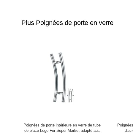
Plus Poignées de porte en verre
lvanisés
Décoration de clôtures et de portes en
Design 
 Couverture
aluminium
intérieu