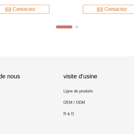
ornemental Barrière
balcon moderne Colonne d'esc
Contactez
Contactez
 de nous
visite d'usine
Ligne de produits
OEM / ODM
R & D