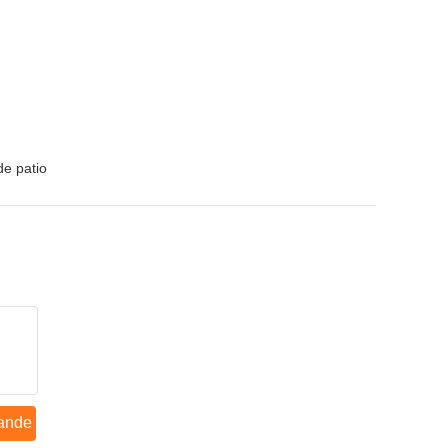
de patio
ande