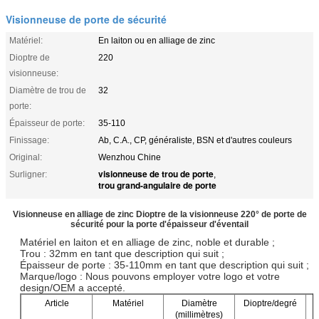
Visionneuse de porte de sécurité
Matériel:
En laiton ou en alliage de zinc
Dioptre de
220
visionneuse:
Diamètre de trou de
32
porte:
Épaisseur de porte:
35-110
Finissage:
Ab, C.A., CP, généraliste, BSN et d'autres couleurs
Original:
Wenzhou Chine
visionneuse de trou de porte
Surligner:
,
trou grand-angulaire de porte
Visionneuse en alliage de zinc Dioptre de la visionneuse 220° de porte de
sécurité pour la porte d'épaisseur d'éventail
Matériel en laiton et en alliage de zinc, noble et durable ;
Trou : 32mm en tant que description qui suit ;
Épaisseur de porte : 35-110mm en tant que description qui suit ;
Marque/logo : Nous pouvons employer votre logo et votre
design/OEM a accepté.
Article
Matériel
Diamètre
Dioptre/degré
(millimètres)