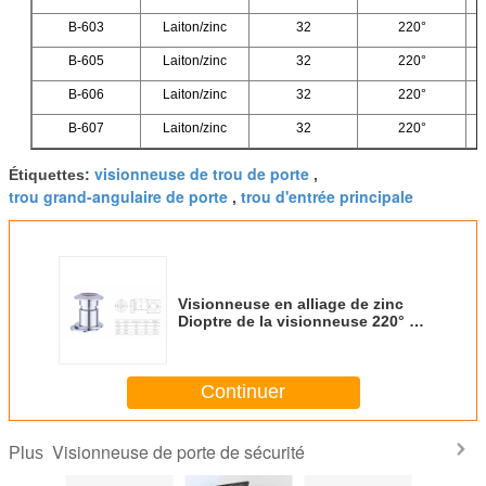
B-603
Laiton/zinc
32
220°
B-605
Laiton/zinc
32
220°
B-606
Laiton/zinc
32
220°
B-607
Laiton/zinc
32
220°
visionneuse de trou de porte
Étiquettes:
,
trou grand-angulaire de porte
trou d'entrée principale
,
Visionneuse en alliage de zinc
Dioptre de la visionneuse 220° de
porte de sécurité pour la porte
d'épaisseur d'éventail
Continuer
Visionneuse de porte de sécurité
Plus