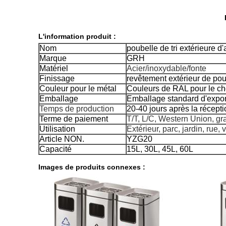
L'information produit :
Nom
poubelle de tri extérieure d'
Marque
GRH
Matériel
Acier/inoxydable/fonte
Finissage
revêtement extérieur de po
Couleur pour le métal
Couleurs de RAL pour le ch
Emballage
Emballage standard d'expor
Temps de production
20-40 jours après la récept
Terme de paiement
T/T, L/C, Western Union, g
Utilisation
Extérieur, parc, jardin, rue,
Article NON.
YZG20
Capacité
15L, 30L, 45L, 60L
Images de produits connexes :