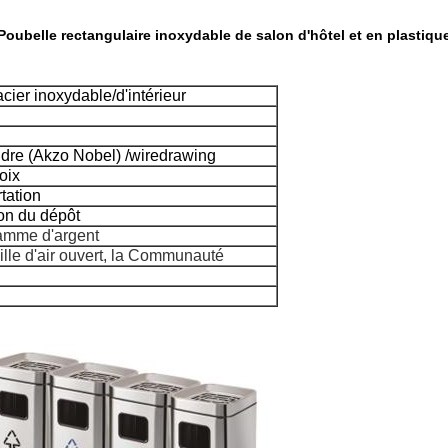
Poubelle rectangulaire inoxydable de salon d'hôtel et en plastiqu
acier inoxydable/d'intérieur
udre (Akzo Nobel) /wiredrawing
oix
tation
ion du dépôt
ramme d'argent
 ville d'air ouvert, la Communauté