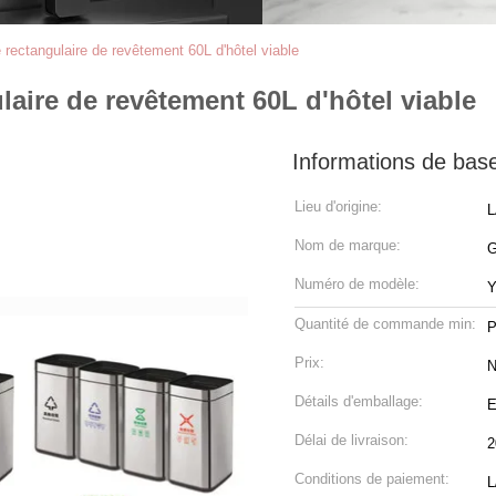
 rectangulaire de revêtement 60L d'hôtel viable
aire de revêtement 60L d'hôtel viable
Informations de bas
Lieu d'origine:
L
Nom de marque:
Numéro de modèle:
Y
Quantité de commande min:
P
Prix:
N
Détails d'emballage:
E
Délai de livraison:
2
Conditions de paiement:
L