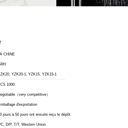
e
A CHINE
GRH
ZK20, YZK20-1, YZK15, YZK15-1
CS 1000
egotiable（very competitive）
mballage d'exportation
0 jours à 50 jours ont ensuite reçu le dépôt.
/C, D/P, T/T, Western Union