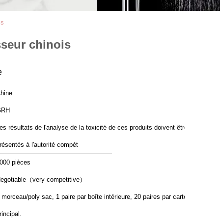
is
sseur chinois
e
hine
GRH
es résultats de l'analyse de la toxicité de ces produits doivent être
résentés à l'autorité compét
000 pièces
egotiable（very competitive）
 morceau/poly sac, 1 paire par boîte intérieure, 20 paires par carton
rincipal.