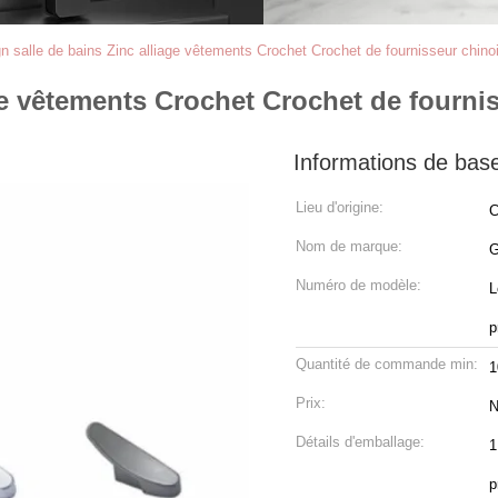
n salle de bains Zinc alliage vêtements Crochet Crochet de fournisseur chino
ge vêtements Crochet Crochet de fourni
Informations de bas
Lieu d'origine:
C
Nom de marque:
Numéro de modèle:
L
p
Quantité de commande min:
1
Prix:
N
Détails d'emballage:
1
p