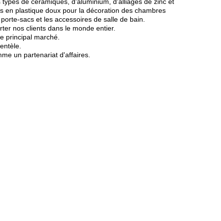
 types de céramiques, d'aluminium, d'alliages de zinc et
s en plastique doux pour la décoration des chambres
porte-sacs et les accessoires de salle de bain.
ter nos clients dans le monde entier.
e principal marché.
entèle.
me un partenariat d'affaires.