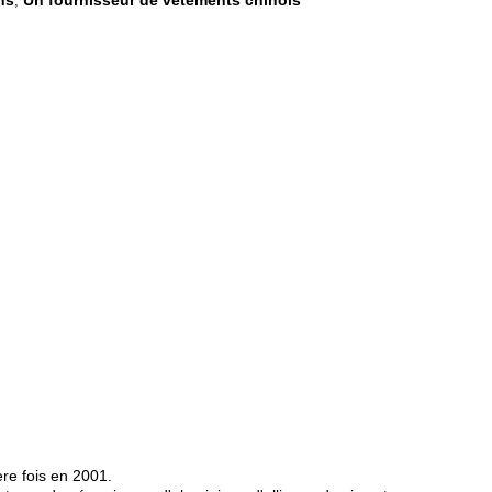
ns
Un fournisseur de vêtements chinois
,
re fois en 2001.