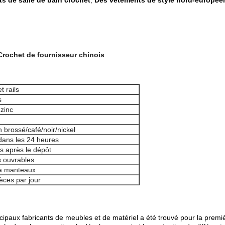
s de salle de bain crochet
Des vêtements de style nord-europée
,
Crochet de fournisseur chinois
t rails
s
 zinc
n brossé/café/noir/nickel
ans les 24 heures
s après le dépôt
s ouvrables
à manteaux
èces par jour
x fabricants de meubles et de matériel a été trouvé pour la premiè