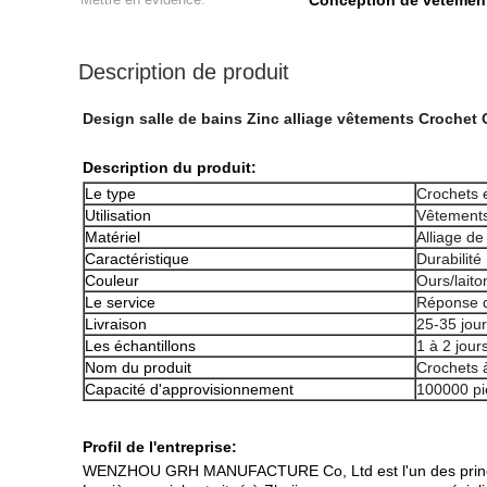
Conception de vêtement
Description de produit
Design salle de bains Zinc alliage vêtements Crochet 
Description du produit:
Le type
Crochets e
Utilisation
Vêtement
Matériel
Alliage de
Caractéristique
Durabilité
Couleur
Ours/laito
Le service
Réponse d
Livraison
25-35 jour
Les échantillons
1 à 2 jour
Nom du produit
Crochets 
Capacité d'approvisionnement
100000 pi
Profil de l'entreprise:
WENZHOU GRH MANUFACTURE Co, Ltd est l'un des principau