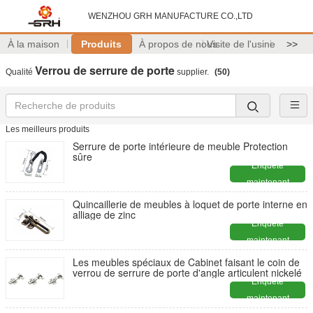
WENZHOU GRH MANUFACTURE CO.,LTD
À la maison
Produits
À propos de nous
Visite de l'usine
>>
Verrou de serrure de porte
Qualité
supplier.
(50)
Les meilleurs produits
Serrure de porte intérieure de meuble Protection
sûre
Enquête
maintenant
Quincaillerie de meubles à loquet de porte interne en
alliage de zinc
Enquête
maintenant
Les meubles spéciaux de Cabinet faisant le coin de
verrou de serrure de porte d'angle articulent nickelé
Enquête
maintenant