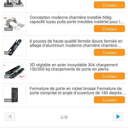
au verrouillage industriel et sécurisé de la porte
Contact
Conception moderne charnière invisible 50kg
capacité tuyau puits porte meubles matériel pour la
cuisine chambre à coucher extérieure hôtel salon
Contact
6 pouces de haute qualité fermée douce fermée en
alliage d'aluminium moderne charnière chambre
cuisine salle de bain auto-fermeture portes
Contact
coulissantes silencieuses
3D réglable en acier inoxydable 304 chargement
150/200 kg chargements de porte en pierre
Contact
Fermeture de porte en nickel brossé Fermeture de
porte comprise et angle d'ouverture de 180 degrés
Conception lourde assurant la sécurité des portes
Contact
commerciales
1 / 5