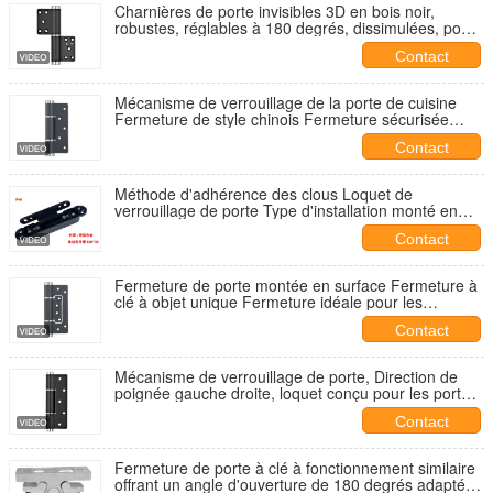
Charnières de porte invisibles 3D en bois noir,
robustes, réglables à 180 degrés, dissimulées, pour
porte en bois
Contact
Mécanisme de verrouillage de la porte de cuisine
Fermeture de style chinois Fermeture sécurisée
Convient pour les armoires de cuisine Les portes et
Contact
les zones de stockage
Méthode d'adhérence des clous Loquet de
verrouillage de porte Type d'installation monté en
surface Manipulation réversible Idéal pour les
Contact
systèmes de contrôle d'accès sécurisés
Fermeture de porte montée en surface Fermeture à
clé à objet unique Fermeture idéale pour les
applications commerciales industrielles et l'accès
Contact
sécurisé
Mécanisme de verrouillage de porte, Direction de
poignée gauche droite, loquet conçu pour les portes
de cuisine, Durable, sécurisé et convivial
Contact
Fermeture de porte à clé à fonctionnement similaire
offrant un angle d'ouverture de 180 degrés adapté