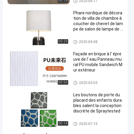
00:18
2025-06-17
Phare nordique de décora
tion de villa de chambre à
coucher de chevet de lam
pe de salon de lampe de T
ableau
Bouton de porte d'enfants
00:29
2025-09-08
Façade en brique à l' épre
uve de l' eau Panneau mu
ral PU mobile Sandwich M
ur extérieur
Bouton de porte d'enfants
00:56
2025-03-03
Les boutons de porte du
placard des enfants dura
bles salent la conception
discrète de Spraytested
Bouton de porte d'enfants
00:18
2025-07-15