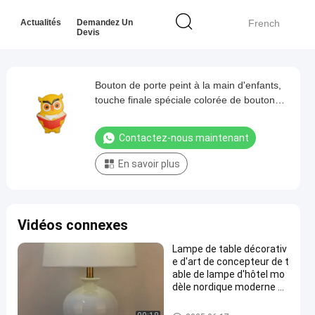
Actualités
Demandez Un
French
Devis
Bouton de porte peint à la main d'enfants,
touche finale spéciale colorée de boutons
de porte de bébé
Contactez-nous maintenant
En savoir plus
Vidéos connexes
Lampe de table décorativ
e d'art de concepteur de t
able de lampe d'hôtel mo
dèle nordique moderne de
pièce
Bouton de porte d'enfants