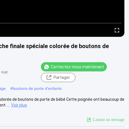
uche finale spéciale colorée de boutons de
Contactez-nous maintenant
e vue
Partager
 âge
#
boutons de porte d'enfants
e colorée de boutons de porte de bébé Cette poignée ont beaucoup de
t ....
Voir plus
Laissez un message