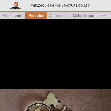
WENZHOU GRH MANUFACTURE CO.,LTD
À la maison
Produits
À propos de nous
Visite de l'usine
>>