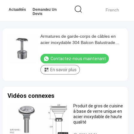
Actualités
Demandez Un
French
Devis
Armatures de garde-corps de câbles en
acier inoxydable 304 Balcon Balustrade
Accessoires avec support supérieur pour le
support du guidon d'escalier
Contactez-nous maintenant
En savoir plus
Vidéos connexes
Produit de gros de cuisine
à base de verre unique en
acier inoxydable de haute
qualité
Accessoires modernes de cui