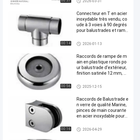
00:37
2026-03-31
sine
Connecteur en T en acier
inoxydable très vendu, co
ude à 3 voies à 90 degrés
pour balustrades et ramp
es d'escalier
Poignées d'acier inoxydable
00:14
2026-01-13
Raccords de rampe de m
ain en plastique ronds po
ur balustrade d'extérieur,
finition satinée 12 mm, st
yle moderne, très vendus
Poignées d'acier inoxydable
00:56
2025-12-15
Raccords de Balustrade e
n verre de qualité Marine,
pinces de main courante
en acier inoxydable pour
mur de pont de Villa, balu
strade de balcon, finition
Poignées de traction de matéri
00:16
2026-04-29
satinée
el