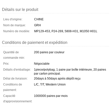
Détails sur le produit
Lieu d'origine:
CHINE
Nom de marque:
GRH
Numéro de modèle:
MP129-453, P24-269, 5808-H31, M1050 H01L
Conditions de paiement et expédition
Quantité de
200 paires par couleur
commande min:
Prix:
Négociable
Détails d'emballage:
1piece/polybag, 1 paire par boîte intérieure, 20 paires
par carton principal.
Délai de livraison:
20days à 50days après dépôt reçu
Conditions de
L/C, T/T, Western Union
paiement:
Capacité
1000000 paires par mois
d'approvisionnement: