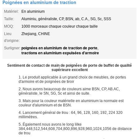
Poignées en aluminium de traction
Matériel:
En aluminium
Taille:
Aluminiu, généraliste, CP, BSN, ab, C.A., SG, Sc, SSS
MOQ:
1000 morceaux chaque couleur chaque taille
Lieu
Zhejiang, CHINE
d'origine:
poignées en aluminium de traction de porte
Surligner:
,
tractions en aluminium expulsées d'armoire
Sentiment de contact de main de poignées de porte de buffet de qualité
supérieure excellent
1. Le produit applicable à un grand choix de meubles, de portes
d'armoire et de poignées de tiroir
2. Nous avons beaucoup de couleurs aime BSN, CP, AB.AC,
généraliste, le SN, SG, Sc et ainsi de suite.
3. Mais pour la couleur matérielle en aluminium la normale est
couleur d'aluminium et de BSN.
4. Lancement général de trou : 64, 96, 128, 160, 192, 224 320
millimètres.
5. Également nous avons le long lilke
384,448,512,544,608,704,800,896,928,960,1024,1056 de distance
de trou