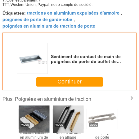
7. Quel est paiement ?
TTT, Western Union, Paypal, notre compte de société.
tractions en aluminium expulsées d'armoire
Étiquettes:
,
poignées de porte de garde-robe
,
poignées en aluminium de traction de porte
Sentiment de contact de main de
poignées de porte de buffet de
qualité supérieure excellent
Continuer
Poignées en aluminium de traction
Plus
ception
Manches cachées
Armoire de tiroir
GRH – poignée
Matériel e
 le tiroir
en aluminium de
en alliage
de porte
de poigné