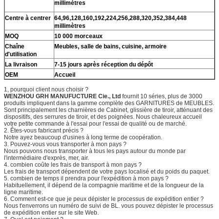
millimètres
Centre à centrer
64,96,128,160,192,224,256,288,320,352,384,448
millimètres
MOQ
10 000 morceaux
Chaîne
Meubles, salle de bains, cuisine, armoire
d'utilisation
La livraison
7-15 jours après réception du dépôt
OEM
Accueil
1, pourquoi client nous choisir ?
WENZHOU GRH MANUFUCTURE Cie., Ltd
fournit 10 séries, plus de 3000
produits impliquent dans la gamme complète des GARNITURES de MEUBLES.
Sont principalement les charnières de Cabinet, glissière de tiroir, atténuant des
dispositifs, des serrures de tiroir, et des poignées. Nous chaleureux accueil
votre petite commande à l'essai pour l'essai de qualité ou de marché.
2. Êtes-vous fabricant précis ?
Notre ayez beaucoup d'usines à long terme de coopération.
3. Pouvez-vous vous transporter à mon pays ?
Nous pouvons nous transporter à tous les pays autour du monde par
l'intermédiaire d'exprès, mer, air.
4. combien coûte les frais de transport à mon pays ?
Les frais de transport dépendent de votre pays localisé et du poids du paquet.
5. combien de temps il prendra pour l'expédition à mon pays ?
Habituellement, il dépend de la compagnie maritime et de la longueur de la
ligne maritime.
6. Comment est-ce que je peux dépister le processus de expédition entier ?
Nous t'enverrons un numéro de suivi de BL. vous pouvez dépister le processus
de expédition entier sur le site Web.