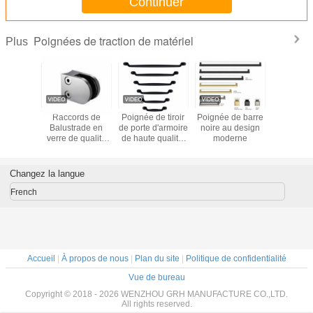
Continuer
Poignées de traction de matériel
Plus
ion noire
Raccords de
Poignée de tiroir
Poignée de barre
Les trac
riel de
Balustrade en
de porte d'armoire
noire au design
antiques d
anipule
verre de qualité
de haute qualité,
moderne
de matér
 de buffet
Marine, pinces de
carrée, noire
Cabinet
ubles
main courante en
mate, quincaillerie
annonc
acier inoxydable
de meuble de
préparat
Changez la langue
pour mur de pont
cuisine
surfac
de Villa,
coule
French
balustrade de
balcon, finition
satinée
Accueil
|
À propos de nous
|
Plan du site
|
Politique de confidentialité
Vue de bureau
Copyright © 2018 - 2026 WENZHOU GRH MANUFACTURE CO.,LTD.
All rights reserved.