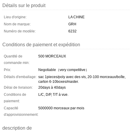
Détails sur le produit
Lieu d'origine:
LA CHINE
Nom de marque:
GRH
Numéro de modèle:
6232
Conditions de paiement et expédition
Quantité de
500 MORCEAUX
commande min:
Prix:
Negotiable（very competitive）
Détails d'emballage:
sac 1pieces/poly avec des vis, 20-100 morceaux/boîte,
carton 6-10boxes/master.
Délai de livraison:
20days à 40days
Conditions de
L/C, D/P, T/T à vue.
paiement:
Capacité
5000000 morceaux par mois
d'approvisionnement:
description de