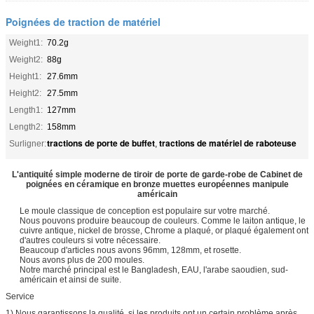
Poignées de traction de matériel
Weight1:
70.2g
Weight2:
88g
Height1:
27.6mm
Height2:
27.5mm
Length1:
127mm
Length2:
158mm
tractions de porte de buffet
tractions de matériel de raboteuse
Surligner:
,
L'antiquité simple moderne de tiroir de porte de garde-robe de Cabinet de
poignées en céramique en bronze muettes européennes manipule
américain
Le moule classique de conception est populaire sur votre marché.
Nous pouvons produire beaucoup de couleurs. Comme le laiton antique, le
cuivre antique, nickel de brosse, Chrome a plaqué, or plaqué également ont
d'autres couleurs si votre nécessaire.
Beaucoup d'articles nous avons 96mm, 128mm, et rosette.
Nous avons plus de 200 moules.
Notre marché principal est le Bangladesh, EAU, l'arabe saoudien, sud-
américain et ainsi de suite.
Service
1) Nous garantissons la qualité, si les produits ont un certain problème après