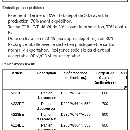
Emballage et expédition :
Paiement : Terme d'EXW : T/T, dépôt de 30% avant la
production, 70% avant expédition.
Terme FOB : T/T, dépôt de 30% avant la production, 70% contre
B/L.
Délai de livraison : 30-45 jours après dépôt reçu de 30%.
Packng : emballé avec le sachet en plastique et le carton
normal d'exportation, l'exigence spéciale du client est
acceptable.OEM/ODM est acceptable.
Panier d'ascenseur :
Article
Description
Spécifications
Largeur de
À l'in
(millimètres)
Cabinet
la
(millimètres)
l
(mi
A221BE
Panier
D280*W564*H550
600
d'ascenseur
A222BE
Panier
D280*W664*H550
700
d'ascenseur
A223BE
Panier
D280*W764*H550
800
d'ascenseur
A224BE
Panier
D280*W864*H550
900
d'ascenseur