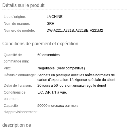
Détails sur le produit
Lieu d'origine:
LA CHINE
Nom de marque:
GRH
Numéro de modèle:
DW-A221, A221B, A221BE, A221M2
Conditions de paiement et expédition
Quantité de
50 ensembles
commande min:
Prix:
Negotiable（very competitive）
Détails d'emballage:
Sachets en plastique avec les boîtes normales de
carton d'exportation. L'exigence spéciale du client
Délai de livraison:
20 jours à 50 jours ont ensuite reçu le dépôt
Conditions de
L/C, D/P, T/T à vue.
paiement:
Capacité
50000 morceaux par mois
d'approvisionnement:
description de