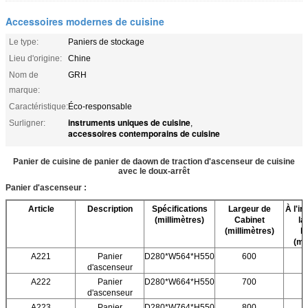
Accessoires modernes de cuisine
Le type:
Paniers de stockage
Lieu d'origine:
Chine
Nom de
GRH
marque:
Caractéristique:
Éco-responsable
instruments uniques de cuisine
Surligner:
,
accessoires contemporains de cuisine
Panier de cuisine de panier de daown de traction d'ascenseur de cuisine
avec le doux-arrêt
Panier d'ascenseur :
Article
Description
Spécifications
Largeur de
À l'in
(millimètres)
Cabinet
la
(millimètres)
l
(mi
A221
Panier
D280*W564*H550
600
d'ascenseur
A222
Panier
D280*W664*H550
700
d'ascenseur
A223
Panier
D280*W764*H550
800