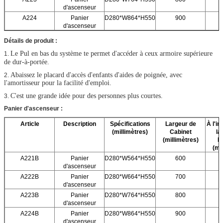
d'ascenseur
A224
Panier
D280*W864*H550
900
d'ascenseur
Détails de produit :
Le Pul en bas du système te permet d'accéder à ceux armoire supérieure
1.
de dur-à-portée.
Abaissez le placard d'accès d'enfants d'aides de poignée, avec
2.
l'amortisseur pour la facilité d'emploi.
C'est une grande idée pour des personnes plus courtes.
3.
Panier d'ascenseur :
Article
Description
Spécifications
Largeur de
À l'in
(millimètres)
Cabinet
la
(millimètres)
l
(mi
A221B
Panier
D280*W564*H550
600
d'ascenseur
A222B
Panier
D280*W664*H550
700
d'ascenseur
A223B
Panier
D280*W764*H550
800
d'ascenseur
A224B
Panier
D280*W864*H550
900
d'ascenseur