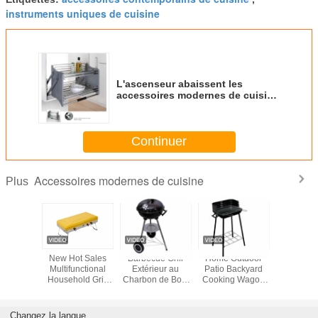
instruments uniques de cuisine
L'ascenseur abaissent les
accessoires modernes de cuisine
de panier avec doux - arrêt
Continuer
Accessoires modernes de cuisine
Plus
sateur
New Hot Sales
Barbecue Grill
Home Outdoor
Cuisine 
 Cutlery
Multifunctional
Extérieur au
Patio Backyard
Plate à
 Dividers
Household Grill
Charbon de Bois
Cooking Wagon
Étagèr
sselle
électrique BBQ
en Acier
Charcoal
séch
électrique Grill
Inoxydable avec
Barbecue BBQ
intérieur
Logo
Grill
Changez la langue