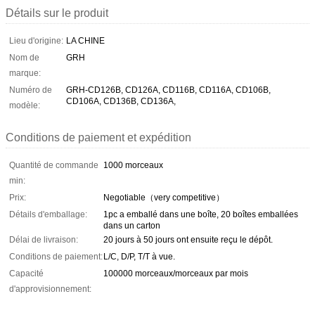
Détails sur le produit
Lieu d'origine:
LA CHINE
Nom de
GRH
marque:
Numéro de
GRH-CD126B, CD126A, CD116B, CD116A, CD106B,
CD106A, CD136B, CD136A,
modèle:
Conditions de paiement et expédition
Quantité de commande
1000 morceaux
min:
Prix:
Negotiable（very competitive）
Détails d'emballage:
1pc a emballé dans une boîte, 20 boîtes emballées
dans un carton
Délai de livraison:
20 jours à 50 jours ont ensuite reçu le dépôt.
Conditions de paiement:
L/C, D/P, T/T à vue.
Capacité
100000 morceaux/morceaux par mois
d'approvisionnement: