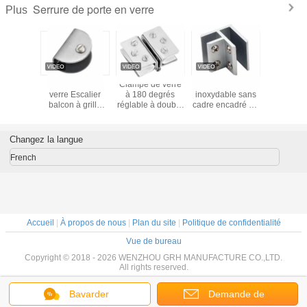
Serrure de porte en verre
Plus
errure de
Balustrade en
Clampe de verre
Matériel en acier
Serrure d
n verre
verre Escalier
à 180 degrés
inoxydable sans
en verr
avec les
balcon à grille
réglable à double
cadre encadré en
disposit
ures en
Montage de
face en alliage
miroir pivot caché
fermeture 
 porte de
pinces en verre
d'aluminium
en verre charnière
dans la c
 le style
teinté en acier
de porte de
argent
Changez la langue
erne
inoxydable
douche pour
OEM/
lunettes de
dispon
French
douche
Accueil
|
À propos de nous
|
Plan du site
|
Politique de confidentialité
Vue de bureau
Copyright © 2018 - 2026 WENZHOU GRH MANUFACTURE CO.,LTD.
All rights reserved.
Bavarder
Demande de