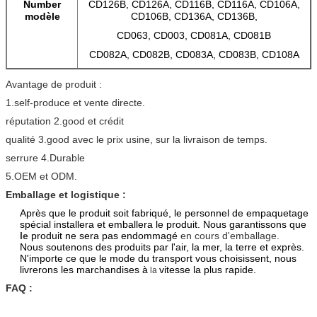
Number
CD126B, CD126A, CD116B, CD116A, CD106A,
modèle
CD106B, CD136A, CD136B,
CD063, CD003, CD081A, CD081B
CD082A, CD082B, CD083A, CD083B, CD108A
Avantage de produit :
1.self-produce et vente directe.
réputation 2.good et crédit
qualité 3.good avec le prix usine, sur la livraison de temps.
serrure 4.Durable
5.OEM et ODM.
Emballage et logistique :
Après que le produit soit fabriqué, le personnel de empaquetage
spécial installera et emballera le produit. Nous garantissons que
le
produit ne sera pas endommagé
en cours d'emballage.
Nous soutenons des produits par l'air, la mer, la terre et exprès.
N'importe ce que
le mode du transport vous choisissent, nous
livrerons les marchandises à
vitesse la plus rapide.
la
FAQ :