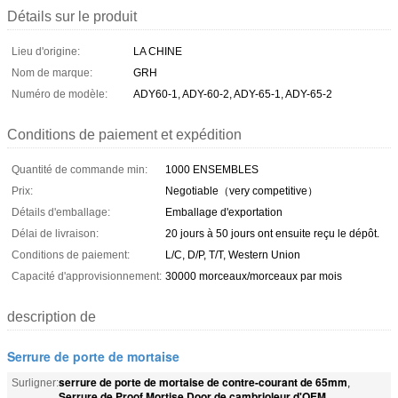
Détails sur le produit
Lieu d'origine:
LA CHINE
Nom de marque:
GRH
Numéro de modèle:
ADY60-1, ADY-60-2, ADY-65-1, ADY-65-2
Conditions de paiement et expédition
Quantité de commande min:
1000 ENSEMBLES
Prix:
Negotiable（very competitive）
Détails d'emballage:
Emballage d'exportation
Délai de livraison:
20 jours à 50 jours ont ensuite reçu le dépôt.
Conditions de paiement:
L/C, D/P, T/T, Western Union
Capacité d'approvisionnement:
30000 morceaux/morceaux par mois
description de
Serrure de porte de mortaise
serrure de porte de mortaise de contre-courant de 65mm
Surligner:
,
Serrure de Proof Mortise Door de cambrioleur d'OEM
,