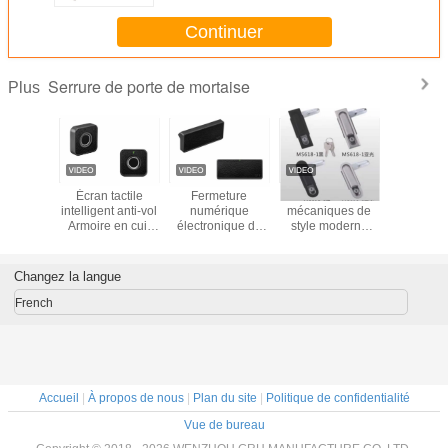
Continuer
Serrure de porte de mortaise
Plus
de porte
Écran tactile
Fermeture
Serrures
Corps de 
que en
intelligent anti-vol
numérique
mécaniques de
de cylin
antique
Armoire en cuir
électronique de
style moderne
marge d
 pour le
bijoux
haute qualité
avec fonction tout
mortais
de porte
organisateurs
Sécurité
ON / tout OFF
avec le 
Boîte électronique
métallique
pour armoire
de 250
Changez la langue
mot de passe
électrique
Sécurité avec
French
construction
métallique
Accueil
|
À propos de nous
|
Plan du site
|
Politique de confidentialité
Vue de bureau