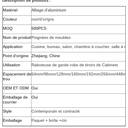
Description de produits :
Matériel
Alliage d'aluminium
Couleur
noir/d'or/gris
MOQ
500PCS
Nom de produit
Poignées de meubles
Application
Cuisine, bureau, salon, chambre à coucher, salle à m
Point d'origine
Zhejiang, Chine
Utilisation
Raboteuse de garde-robe de tiroirs de Cabinets
Espacement de
64mm/96mm/128mm/160mm/192mm/256mm/448m
trou
OEM ET ODM
Oui
Emballage de
Oui
courrier
Style
Contemporain et contracté
Emballage
Paquet + boîte +ctn