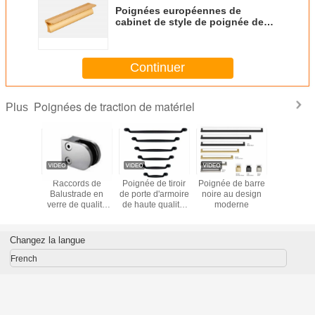
d'aluminium
Continuer
Poignées de traction de matériel
Plus
ion noire
Raccords de
Poignée de tiroir
Poignée de barre
Les trac
riel de
Balustrade en
de porte d'armoire
noire au design
antiques d
anipule
verre de qualité
de haute qualité,
moderne
de matér
 de buffet
Marine, pinces de
carrée, noire
Cabinet
ubles
main courante en
mate, quincaillerie
annonc
acier inoxydable
de meuble de
préparat
Changez la langue
pour mur de pont
cuisine
surfac
de Villa,
coule
French
balustrade de
balcon, finition
satinée
Accueil
|
À propos de nous
|
Plan du site
|
Politique de confidentialité
Vue de bureau