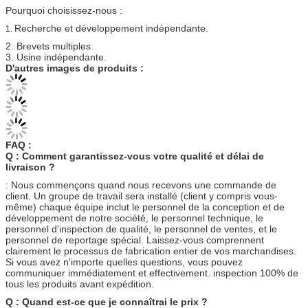
Pourquoi choisissez-nous :
Recherche et développement indépendante.
1.
2. 
Brevets multiples.
3. Usine indépendante.
D'autres images de produits :
FAQ :
Q : Comment garantissez-vous votre qualité et délai de 
livraison ?
: Nous commençons quand nous recevons une commande de 
client. Un groupe de travail sera installé (client y compris vous-
même) chaque équipe inclut le personnel de la conception et de 
développement de notre société, le personnel technique, le 
personnel d'inspection de qualité, le personnel de ventes, et le 
personnel de reportage spécial. Laissez-vous comprennent 
clairement le processus de fabrication entier de vos marchandises. 
Si vous avez n'importe quelles questions, vous pouvez 
communiquer immédiatement et effectivement. inspection 100% de 
tous les produits avant expédition.
Q : Quand est-ce que je connaîtrai le prix ?
: Habituellement nous faisons une citation d'ici 24 heures après
réception d'une enquête. Nos propres prix usine sont
concurrentiels.
Q : Combien de temps fait l'OEM prise ?