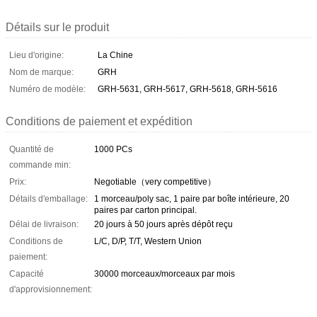
Détails sur le produit
Lieu d'origine:
La Chine
Nom de marque:
GRH
Numéro de modèle:
GRH-5631, GRH-5617, GRH-5618, GRH-5616
Conditions de paiement et expédition
Quantité de
1000 PCs
commande min:
Prix:
Negotiable（very competitive）
Détails d'emballage:
1 morceau/poly sac, 1 paire par boîte intérieure, 20
paires par carton principal.
Délai de livraison:
20 jours à 50 jours après dépôt reçu
Conditions de
L/C, D/P, T/T, Western Union
paiement:
Capacité
30000 morceaux/morceaux par mois
d'approvisionnement: