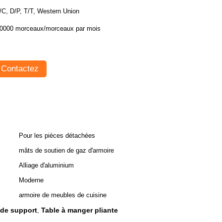
/C, D/P, T/T, Western Union
0000 morceaux/morceaux par mois
Contactez
Pour les pièces détachées
mâts de soutien de gaz d'armoire
Alliage d'aluminium
Moderne
armoire de meubles de cuisine
 de support
Table à manger pliante
,