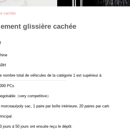
ère cachée
ulement glissière cachée
e
hine
GRH
e nombre total de véhicules de la catégorie 1 est supérieur à:
000 PCs
egotiable（very competitive）
 morceau/poly sac, 1 paire par boîte intérieure, 20 paires par carton
rincipal.
0 jours à 50 jours ont ensuite reçu le dépôt.