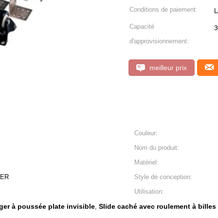
Conditions de paiement:
L
Capacité
3
d'approvisionnement:
meilleur prix
Couleur:
Nom du produit:
Matériel:
GER
Style de conception:
Utilisation:
nger à poussée plate invisible
Slide caché avec roulement à billes
,