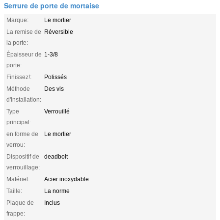
Serrure de porte de mortaise
Marque:
Le mortier
La remise de
Réversible
la porte:
Épaisseur de
1-3/8
porte:
Finissez!:
Polissés
Méthode
Des vis
d'installation:
Type
Verrouillé
principal:
en forme de
Le mortier
verrou:
Dispositif de
deadbolt
verrouillage:
Matériel:
Acier inoxydable
Taille:
La norme
Plaque de
Inclus
frappe: