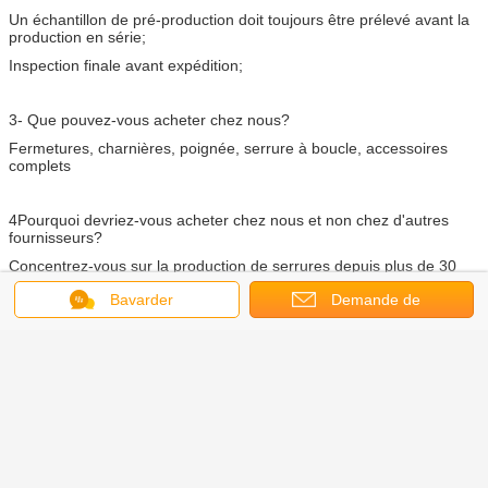
Un échantillon de pré-production doit toujours être prélevé avant la
production en série;
Inspection finale avant expédition;
3- Que pouvez-vous acheter chez nous?
Fermetures, charnières, poignée, serrure à boucle, accessoires
complets
4Pourquoi devriez-vous acheter chez nous et non chez d'autres
fournisseurs?
Concentrez-vous sur la production de serrures depuis plus de 30
ans.
Notre usine peut fournir OEM et personnalisé - mad
Bavarder
Demande de
5Quels services pouvons-nous fournir?
soumission
Conditions de livraison acceptées: FOB, CFR, CIF, EXW;
Monnaie de paiement acceptée:USD,CNY;
Type de paiement accepté: T/T, carte de crédit, Western Union;
Langue parlée: anglais, chinois, français