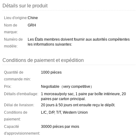
Détails sur le produit
Lieu d'origine:
Chine
Nom de
GRH
marque:
Numéro de
Les États membres doivent fournir aux autorités compétentes
les informations suivantes:
modèle:
Conditions de paiement et expédition
Quantité de
1000 pièces
commande min:
Prix:
Negotiable（very competitive）
Détails d'emballage:
1 morceau/poly sac, 1 paire par boîte intérieure, 20
paires par carton principal.
Délai de livraison:
20 jours à 50 jours ont ensuite reçu le dépôt.
Conditions de
L/C, D/P, T/T, Western Union
paiement:
Capacité
30000 pièces par mois
d'approvisionnement: