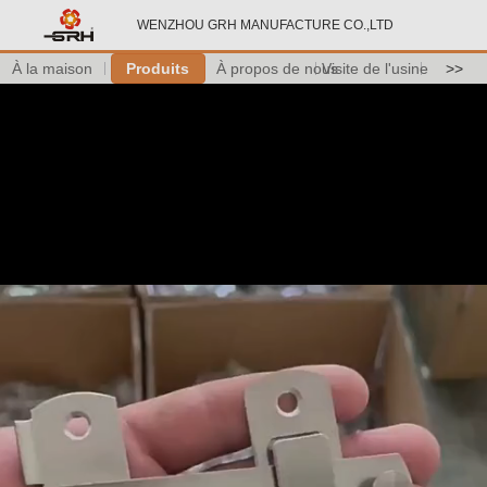
WENZHOU GRH MANUFACTURE CO.,LTD
À la maison
Produits
À propos de nous
Visite de l'usine
>>