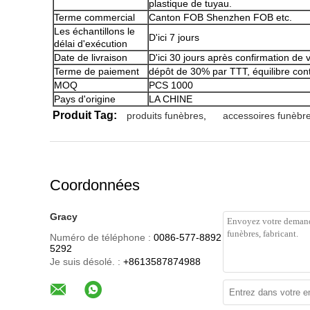
plastique de tuyau.
Terme commercial
Canton FOB Shenzhen FOB etc.
Les échantillons le
D'ici 7 jours
délai d'exécution
Date de livraison
D'ici 30 jours après confirmation de
Terme de paiement
dépôt de 30% par TTT, équilibre con
MOQ
PCS 1000
Pays d'origine
LA CHINE
Produit Tag:
produits funèbres
,
accessoires funèbr
Coordonnées
Gracy
Numéro de téléphone :
0086-577-8892
5292
Je suis désolé. :
+8613587874988