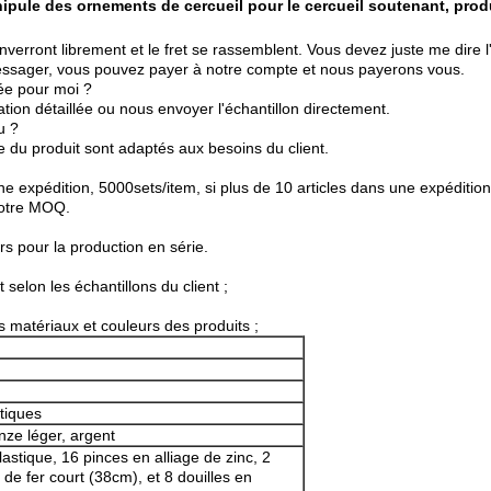
ipule des ornements de cercueil pour le cercueil soutenant, prod
enverront librement et le fret se rassemblent. Vous devez juste me dire 
ssager, vous pouvez payer à notre compte et nous payerons vous.
née pour moi ?
ation détaillée ou nous envoyer l'échantillon directement.
u ?
age du produit sont adaptés aux besoins du client.
ne expédition, 5000sets/item, si plus de 10 articles dans une expéditi
notre MOQ.
rs pour la production en série.
selon les échantillons du client ;
ts matériaux et couleurs des produits ;
stiques
nze léger, argent
stique, 16 pinces en alliage de zinc, 2
de fer court (38cm), et 8 douilles en