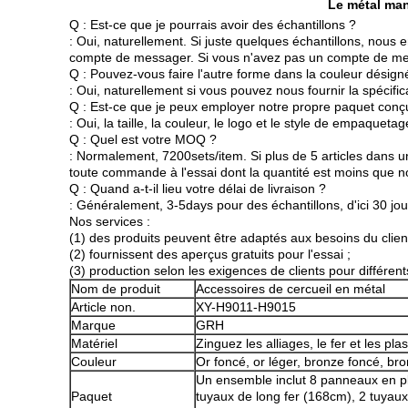
Le métal man
Q : Est-ce que je pourrais avoir des échantillons ?
: Oui, naturellement. Si juste quelques échantillons, nous 
compte de messager. Si vous n'avez pas un compte de me
Q : Pouvez-vous faire l'autre forme dans la couleur désig
: Oui, naturellement si vous pouvez nous fournir la spécific
Q : Est-ce que je peux employer notre propre paquet conç
: Oui, la taille, la couleur, le logo et le style de empaquet
Q : Quel est votre MOQ ?
: Normalement, 7200sets/item. Si plus de 5 articles dans u
toute commande à l'essai dont la quantité est moins que 
Q : Quand a-t-il lieu votre délai de livraison ?
: Généralement, 3-5days pour des échantillons, d'ici 30 jou
Nos services :
(1) des produits peuvent être adaptés aux besoins du client 
(2) fournissent des aperçus gratuits pour l'essai ;
(3) production selon les exigences de clients pour différen
Nom de produit
Accessoires de cercueil en métal
Article non.
XY-H9011-H9015
Marque
GRH
Matériel
Zinguez les alliages, le fer et les pla
Couleur
Or foncé, or léger, bronze foncé, bro
Un ensemble inclut 8 panneaux en pla
Paquet
tuyaux de long fer (168cm), 2 tuyaux 