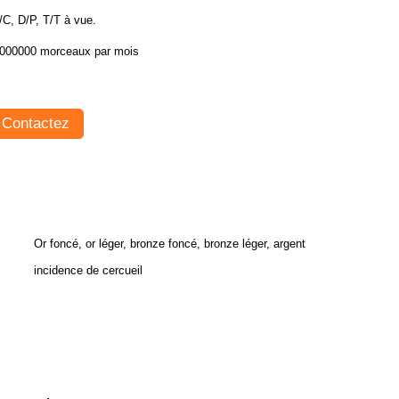
/C, D/P, T/T à vue.
000000 morceaux par mois
Contactez
Or foncé, or léger, bronze foncé, bronze léger, argent
incidence de cercueil